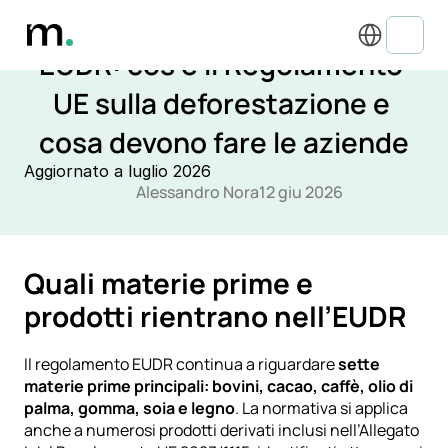
Select Language
DIRETTIVE E REGOLAMENTI UE ESG
EUDR: cos’è il Regolamento 
UE sulla deforestazione e 
cosa devono fare le aziende
Aggiornato a luglio 2026
Alessandro Nora
12 giu 2026
Quali materie prime e 
prodotti rientrano nell’EUDR
Il regolamento EUDR continua a riguardare 
sette 
materie prime principali: bovini, cacao, caffè, olio di 
palma, gomma, soia e legno
. La normativa si applica 
anche a numerosi prodotti derivati inclusi nell’
Allegato 