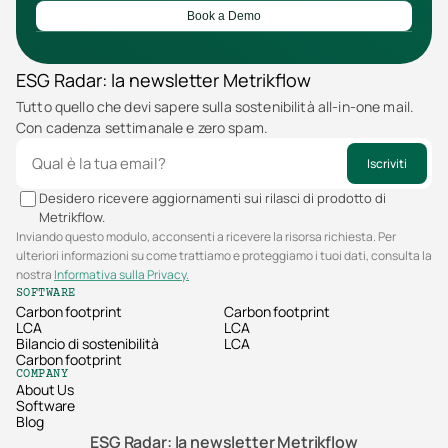
Book a Demo
ESG Radar: la newsletter Metrikflow
Tutto quello che devi sapere sulla sostenibilità all-in-one mail. 
Con cadenza settimanale e zero spam.
Iscriviti
Desidero ricevere aggiornamenti sui rilasci di prodotto di
Metrikflow.
Inviando questo modulo, acconsenti a ricevere la risorsa richiesta. Per
ulteriori informazioni su come trattiamo e proteggiamo i tuoi dati, consulta la
nostra
Informativa sulla Privacy.
SOFTWARE
Carbon footprint
Carbon footprint
LCA
LCA
Bilancio di sostenibilità
LCA
Carbon footprint
COMPANY
About Us
Software
Blog
ESG Radar: la newsletter Metrikflow