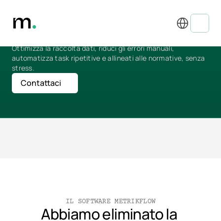
Select Language
L'unico software di cui avrai mai bisogno per gestire 
ESG
 e la 
Conformità
Ottimizza la raccolta dati, riduci gli errori manuali, 
automatizza task ripetitive e allineati alle normative, senza 
stress. 
Contattaci
IL SOFTWARE METRIKFLOW
Abbiamo eliminato la 