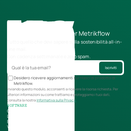
ESG Radar: la newsletter Metrikflow
Tutto quello che devi sapere sulla sostenibilità all-in-
one mail. 
Con cadenza settimanale e zero spam.
Iscriviti
Desidero ricevere aggiornamenti sui rilasci di prodotto di
Metrikflow.
Inviando questo modulo, acconsenti a ricevere la risorsa richiesta. Per
ulteriori informazioni su come trattiamo e proteggiamo i tuoi dati,
consulta la nostra
Informativa sulla Privacy.
SOFTWARE
Carbon footprint
LCA
Bilancio di sostenibilità
Valutazione dei fornitori