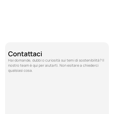
catena del valore
Genera report dell’inventario 
che compromettano gli obiettivi
Genera EPD pe
Contattaci
Hai domande, dubbi o curiosità sui temi di sostenibilità? Il 
nostro team è qui per aiutarti. Non esitare a chiederci 
qualsiasi cosa.