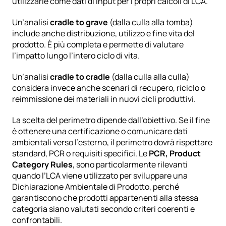
utilizzarle come dati di input per i propri calcoli di LCA.
Un’analisi 
cradle to grave
 (dalla culla alla tomba) 
include anche distribuzione, utilizzo e fine vita del 
prodotto. È più completa e permette di valutare 
l’impatto lungo l’intero ciclo di vita.
Un’analisi 
cradle to cradle
 (dalla culla alla culla) 
considera invece anche scenari di recupero, riciclo o 
reimmissione dei materiali in nuovi cicli produttivi.
La scelta del perimetro dipende dall’obiettivo. Se il fine 
è ottenere una certificazione o comunicare dati 
ambientali verso l’esterno, il perimetro dovrà rispettare 
standard, PCR o requisiti specifici. Le 
PCR, Product 
Category Rules
, sono particolarmente rilevanti 
quando l’LCA viene utilizzato per sviluppare una 
Dichiarazione Ambientale di Prodotto, perché 
garantiscono che prodotti appartenenti alla stessa 
categoria siano valutati secondo criteri coerenti e 
confrontabili. 