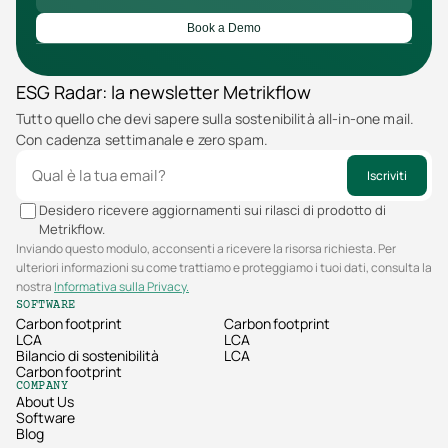
Book a Demo
ESG Radar: la newsletter Metrikflow
Tutto quello che devi sapere sulla sostenibilità all-in-one mail. 
Con cadenza settimanale e zero spam.
Iscriviti
Desidero ricevere aggiornamenti sui rilasci di prodotto di
Metrikflow.
Inviando questo modulo, acconsenti a ricevere la risorsa richiesta. Per
ulteriori informazioni su come trattiamo e proteggiamo i tuoi dati, consulta la
nostra
Informativa sulla Privacy.
SOFTWARE
Carbon footprint
Carbon footprint
LCA
LCA
Bilancio di sostenibilità
LCA
Carbon footprint
COMPANY
About Us
Software
Blog