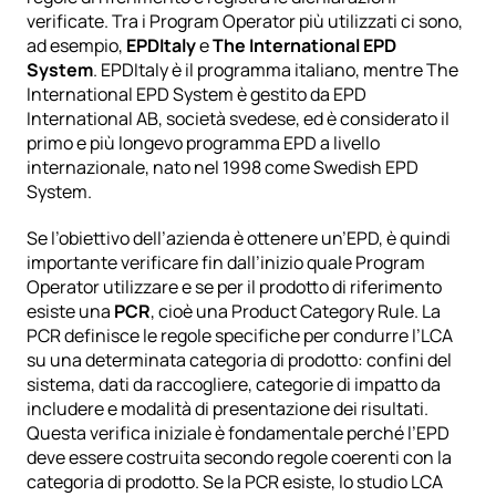
verificate. Tra i Program Operator più utilizzati ci sono, 
ad esempio, 
EPDItaly
 e 
The International EPD 
System
. EPDItaly è il programma italiano, mentre The 
International EPD System è gestito da EPD 
International AB, società svedese, ed è considerato il 
primo e più longevo programma EPD a livello 
internazionale, nato nel 1998 come Swedish EPD 
System.
Se l’obiettivo dell’azienda è ottenere un’EPD, è quindi 
importante verificare fin dall’inizio quale Program 
Operator utilizzare e se per il prodotto di riferimento 
esiste una 
PCR
, cioè una Product Category Rule. La 
PCR definisce le regole specifiche per condurre l’LCA 
su una determinata categoria di prodotto: confini del 
sistema, dati da raccogliere, categorie di impatto da 
includere e modalità di presentazione dei risultati. 
Questa verifica iniziale è fondamentale perché l’EPD 
deve essere costruita secondo regole coerenti con la 
categoria di prodotto. Se la PCR esiste, lo studio LCA 