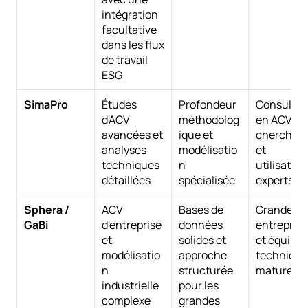
intégration 
facultative 
dans les flux 
de travail 
ESG
SimaPro
Études 
Profondeur 
Consultant
d'ACV 
méthodolog
en ACV, 
avancées et 
ique et 
chercheur
analyses 
modélisatio
et 
techniques 
n 
utilisateur
détaillées
spécialisée
experts
Sphera / 
ACV 
Bases de 
Grandes 
GaBi
d'entreprise 
données 
entreprise
et 
solides et 
et équipes 
modélisatio
approche 
technique
n 
structurée 
matures
industrielle 
pour les 
complexe
grandes 