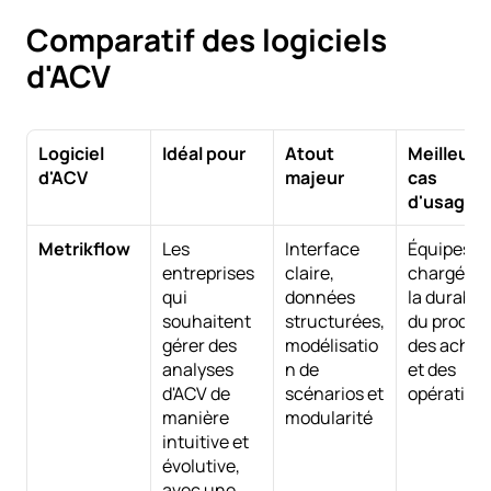
Comparatif des logiciels 
d'ACV
Logiciel 
Idéal pour
Atout 
Meilleur 
d'ACV
majeur
cas 
d'usage
Metrikflow
Les 
Interface 
Équipes 
entreprises 
claire, 
chargées d
qui 
données 
la durabilit
souhaitent 
structurées, 
du produit,
gérer des 
modélisatio
des achats
analyses 
n de 
et des 
d'ACV de 
scénarios et 
opération
manière 
modularité
intuitive et 
évolutive, 
avec une 