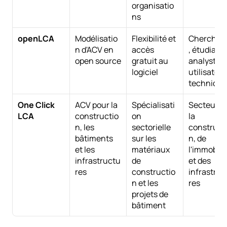
organisatio
ns
openLCA
Modélisatio
Flexibilité et 
Chercheu
n d'ACV en 
accès 
, étudiants,
open source
gratuit au 
analystes e
logiciel
utilisateur
technique
One Click 
ACV pour la 
Spécialisati
Secteurs d
LCA
constructio
on 
la 
n, les 
sectorielle 
construct
bâtiments 
sur les 
n, de 
et les 
matériaux 
l'immobilie
infrastructu
de 
et des 
res
constructio
infrastruc
n et les 
res
projets de 
bâtiment